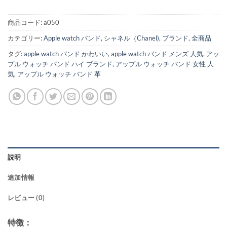
商品コード:
a050
カテゴリー:
Apple watch バンド
,
シャネル（Chanel)
,
ブランド
,
全商品
タグ:
apple watch バンド かわいい
,
apple watch バンド メンズ 人気
,
アッ
プル ウォッチ バンド ハイ ブランド
,
アップル ウォッチ バンド 女性 人
気
,
アップル ウォッチ バンド 革
説明
追加情報
レビュー (0)
特徴：