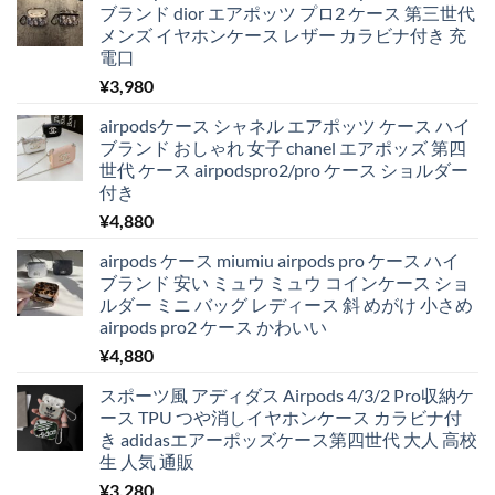
ブランド dior エアポッツ プロ2 ケース 第三世代
メンズ イヤホンケース レザー カラビナ付き 充
電口
¥
3,980
airpodsケース シャネル エアポッツ ケース ハイ
ブランド おしゃれ 女子 chanel エアポッズ 第四
世代 ケース airpodspro2/pro ケース ショルダー
付き
¥
4,880
airpods ケース miumiu airpods pro ケース ハイ
ブランド 安い ミュウ ミュウ コインケース ショ
ルダー ミニ バッグ レディース 斜 めがけ 小さめ
airpods pro2 ケース かわいい
¥
4,880
スポーツ風 アディダス Airpods 4/3/2 Pro収納ケ
ース TPU つや消しイヤホンケース カラビナ付
き adidasエアーポッズケース第四世代 大人 高校
生 人気 通販
¥
3,280