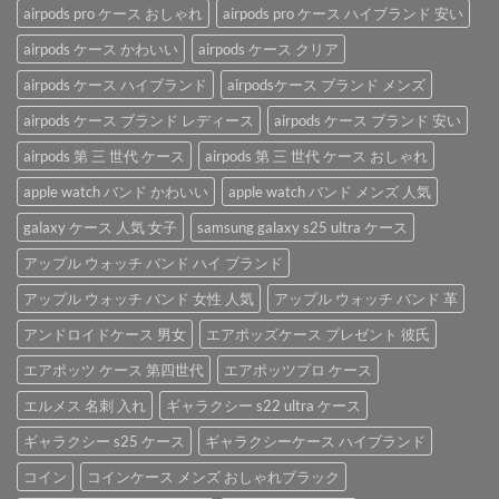
い
イ
利
airpods pro ケース おしゃれ
airpods pro ケース ハイブランド 安い
る
ブ
な
AirPods
ラ
airpods ケース かわいい
airpods ケース クリア
「AirPods
ケ
ン
ケ
ー
airpods ケース ハイブランド
airpodsケース ブランド メンズ
ド
ー
ス
airpods
ス」。
を
airpods ケース ブランド レディース
airpods ケース ブランド 安い
ケ
は
ご
ー
紹
airpods 第 三 世代 ケース
airpods 第 三 世代 ケース おしゃれ
ス
介
は
apple watch バンド かわいい
apple watch バンド メンズ 人気
♪
は
galaxy ケース 人気 女子
samsung galaxy s25 ultra ケース
アップル ウォッチ バンド ハイ ブランド
アップル ウォッチ バンド 女性 人気
アップル ウォッチ バンド 革
アンドロイドケース 男女
エアポッズケース プレゼント 彼氏
エアポッツ ケース 第四世代
エアポッツプロ ケース
エルメス 名刺 入れ
ギャラクシー s22 ultra ケース
ギャラクシー s25 ケース
ギャラクシーケース ハイブランド
コイン
コインケース メンズ おしゃれブラック