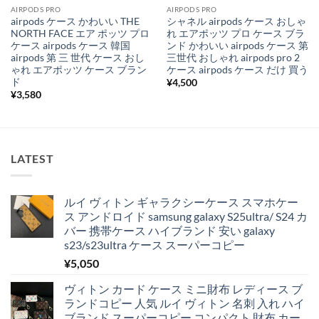
AIRPODS PRO
AIRPODS PRO
airpods ケース かわいい THE
シャネル airpods ケース おしゃ
NORTH FACE エア ポッツ プロ
れ エアポッツ プロ ケース ブラ
ケース airpods ケース 韓国
ンド かわいい airpods ケース 第
airpods 第 三 世代 ケース おし
三世代 おしゃれ airpods pro 2
ゃれ エアポッツ ケース ブラン
ケース airpods ケース だけ 買う
ド
¥
4,500
¥
3,580
LATEST
ルイ ヴィトン ギャラクシーケース スマホケー
ス アンドロイド samsung galaxy S25ultra/ S24 カ
バー 携帯ケース ハイブランド 安い galaxy
s23/s23ultra ケース スーパーコピー
¥
5,050
ヴィトン カード ケース ミニ財布 レディース ブ
ランドコピー 人気 ルイ ヴィトン 名刺 入れ ハイ
ブランド スーパーコピー コンパクト 財布 カー