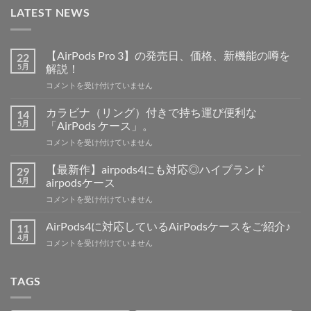
LATEST NEWS
【AirPods Pro 3】の発売日、価格、新機能の噂を
22
5月
解説！
【AirPods
コメントを受け付けていません
Pro
3】
カラビナ（リング）付きで持ち運び便利な
14
の
5月
「AirPods ケース」。
発
カ
コメントを受け付けていません
売
ラ
日、
ビ
価
【最新作】airpods4にも対応◎ハイブランド
29
ナ
格、
4月
airpodsケース
（リ
新
【最
コメントを受け付けていません
ン
機
新
グ）
能
作】
付
AirPods4に対応しているAirPodsケースをご紹介♪
11
の
airpods4
き
4月
噂
AirPods4
コメントを受け付けていません
に
で
を
に
も
持
解
対
対
ち
説！
応
TAGS
応
運
は
し
◎
び
て
ハ
便