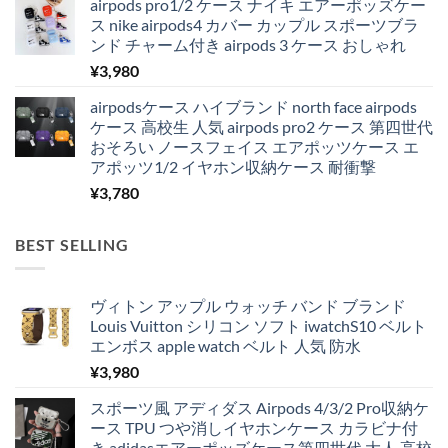
airpods pro1/2 ケース ナイキ エアーポッズケー
ス nike airpods4 カバー カップル スポーツブラ
ンド チャーム付き airpods 3 ケース おしゃれ
¥
3,980
airpodsケース ハイブランド north face airpods
ケース 高校生 人気 airpods pro2 ケース 第四世代
おそろい ノースフェイス エアポッツケース エ
アポッツ1/2 イヤホン収納ケース 耐衝撃
¥
3,780
BEST SELLING
ヴィトン アップル ウォッチ バンド ブランド
Louis Vuitton シリコン ソフト iwatchS10 ベルト
エンボス apple watch ベルト 人気 防水
¥
3,980
スポーツ風 アディダス Airpods 4/3/2 Pro収納ケ
ース TPU つや消しイヤホンケース カラビナ付
き adidasエアーポッズケース第四世代 大人 高校