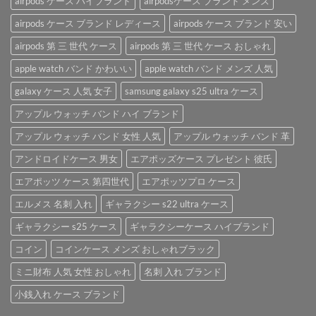
airpods ケース ハイブランド
airpodsケース ブランド メンズ
ー
ス
airpods
ス」。
を
airpods ケース ブランド レディース
airpods ケース ブランド 安い
ケ
は
ご
ー
紹
airpods 第 三 世代 ケース
airpods 第 三 世代 ケース おしゃれ
ス
介
は
apple watch バンド かわいい
apple watch バンド メンズ 人気
♪
は
galaxy ケース 人気 女子
samsung galaxy s25 ultra ケース
アップル ウォッチ バンド ハイ ブランド
アップル ウォッチ バンド 女性 人気
アップル ウォッチ バンド 革
アンドロイドケース 男女
エアポッズケース プレゼント 彼氏
エアポッツ ケース 第四世代
エアポッツプロ ケース
エルメス 名刺 入れ
ギャラクシー s22 ultra ケース
ギャラクシー s25 ケース
ギャラクシーケース ハイブランド
コイン
コインケース メンズ おしゃれブラック
ミニ財布 人気 女性 おしゃれ
名刺 入れ ブランド
小銭入れ ケース ブランド