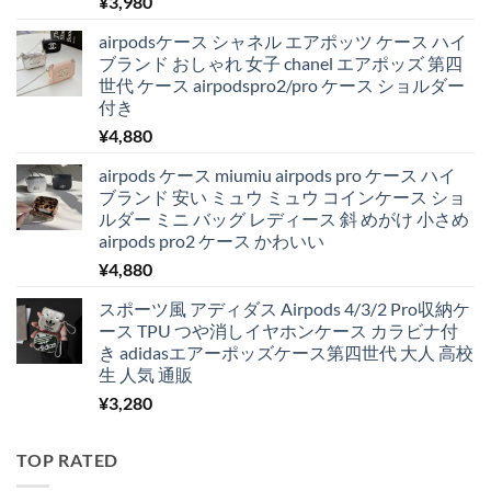
¥
3,980
airpodsケース シャネル エアポッツ ケース ハイ
ブランド おしゃれ 女子 chanel エアポッズ 第四
世代 ケース airpodspro2/pro ケース ショルダー
付き
¥
4,880
airpods ケース miumiu airpods pro ケース ハイ
ブランド 安い ミュウ ミュウ コインケース ショ
ルダー ミニ バッグ レディース 斜 めがけ 小さめ
airpods pro2 ケース かわいい
¥
4,880
スポーツ風 アディダス Airpods 4/3/2 Pro収納ケ
ース TPU つや消しイヤホンケース カラビナ付
き adidasエアーポッズケース第四世代 大人 高校
生 人気 通販
¥
3,280
TOP RATED