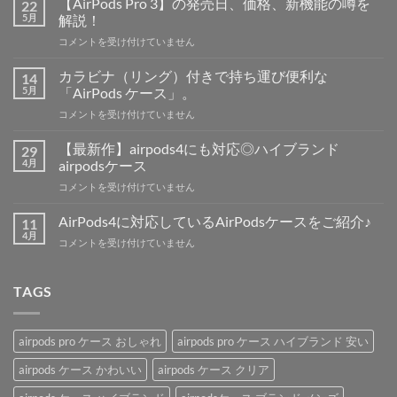
【AirPods Pro 3】の発売日、価格、新機能の噂を
22
5月
解説！
【AirPods
コメントを受け付けていません
Pro
3】
カラビナ（リング）付きで持ち運び便利な
14
の
5月
「AirPods ケース」。
発
カ
コメントを受け付けていません
売
ラ
日、
ビ
価
【最新作】airpods4にも対応◎ハイブランド
29
ナ
格、
4月
airpodsケース
（リ
新
【最
コメントを受け付けていません
ン
機
新
グ）
能
作】
付
AirPods4に対応しているAirPodsケースをご紹介♪
11
の
airpods4
き
4月
噂
AirPods4
コメントを受け付けていません
に
で
を
に
も
持
解
対
対
ち
説！
応
TAGS
応
運
は
し
◎
び
て
ハ
便
い
イ
利
airpods pro ケース おしゃれ
airpods pro ケース ハイブランド 安い
る
ブ
な
AirPods
ラ
airpods ケース かわいい
airpods ケース クリア
「AirPods
ケ
ン
ケ
ー
ド