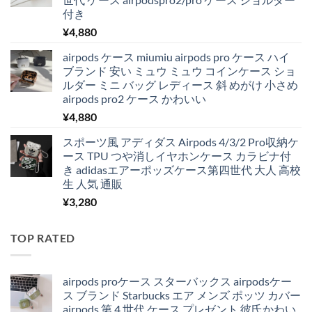
付き
¥
4,880
airpods ケース miumiu airpods pro ケース ハイ
ブランド 安い ミュウ ミュウ コインケース ショ
ルダー ミニ バッグ レディース 斜 めがけ 小さめ
airpods pro2 ケース かわいい
¥
4,880
スポーツ風 アディダス Airpods 4/3/2 Pro収納ケ
ース TPU つや消しイヤホンケース カラビナ付
き adidasエアーポッズケース第四世代 大人 高校
生 人気 通販
¥
3,280
TOP RATED
airpods proケース スターバックス airpodsケー
ス ブランド Starbucks エア メンズ ポッツ カバー
airpods 第 4 世代 ケース プレゼント 彼氏かわい