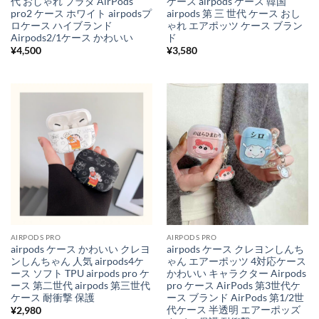
代 おしゃれ プラダ AirPods
ケース airpods ケース 韓国
pro2 ケース ホワイト airpodsプ
airpods 第 三 世代 ケース おし
ロケース ハイブランド
ゃれ エアポッツ ケース ブラン
Airpods2/1ケース かわいい
ド
¥
4,500
¥
3,580
AIRPODS PRO
AIRPODS PRO
airpods ケース かわいい クレヨ
airpods ケース クレヨンしんち
ンしんちゃん 人気 airpods4ケ
ゃん エアーポッツ 4対応ケース
ース ソフト TPU airpods pro ケ
かわいい キャラクター Airpods
ース 第二世代 airpods 第三世代
pro ケース AirPods 第3世代ケ
ケース 耐衝撃 保護
ース ブランド AirPods 第1/2世
代ケース 半透明 エアーポッズ
¥
2,980