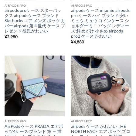
AIRPODS PRO
AIRPODS PRO
airpods proケース スターバッ
airpods ケース miumiu airpods
クス airpodsケース ブランド
pro ケース ハイ ブランド 安い
Starbucks エア メンズ ポッツ カ
ミュウ ミュウ コインケース シ
バー airpods 第 4 世代 ケース プ
ョルダー ミニ バッグ レディー
レゼント 彼氏かわいい
ス 斜 めがけ 小さめ airpods
pro2 ケース かわいい
¥
2,980
¥
4,880
AIRPODS PRO
AIRPODS PRO
AirPods ケース PRADA エアポ
airpods ケース かわいい THE
ッツ4ケース ブランド 第 三 世
NORTH FACE エア ポッツ プロ