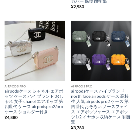
カバー 保護 耐衝撃
¥
2,980
AIRPODS PRO
AIRPODS PRO
airpodsケース シャネル エアポ
airpodsケース ハイブランド
ッツ ケース ハイ ブランド おし
north face airpods ケース 高校
ゃれ 女子 chanel エアポッズ 第
生 人気 airpods pro2 ケース 第
四世代 ケース airpodspro2/pro
四世代 おそろい ノースフェイ
ケース ショルダー付き
ス エアポッツケース エアポッ
ツ1/2 イヤホン収納ケース 耐衝
¥
4,880
撃
¥
3,780