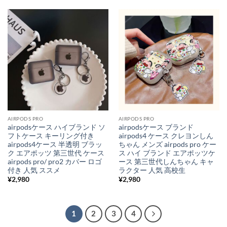
AIRPODS PRO
AIRPODS PRO
airpodsケース ハイブランド ソ
airpodsケース ブランド
フトケース キーリング付き
airpods4 ケース クレヨンしん
airpods4ケース 半透明 ブラッ
ちゃん メンズ airpods pro ケー
ク エアポッツ 第三世代 ケース
ス ハイ ブランド エアポッツケ
airpods pro/ pro2 カバー ロゴ
ース 第三世代しんちゃん キャ
付き 人気 ススメ
ラクター 人気 高校生
¥
2,980
¥
2,980
1
2
3
4