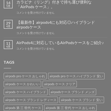
3】
カラビナ（リング）付きで持ち運び便利な
14
の
5月
「AirPods ケース」。
発
カ
コメントを受け付けていません
売
ラ
日、
ビ
価
【最新作】airpods4にも対応◎ハイブランド
29
ナ
格、
4月
airpodsケース
（リ
新
【最
コメントを受け付けていません
ン
機
新
グ）
能
作】
付
AirPods4に対応しているAirPodsケースをご紹介♪
11
の
airpods4
き
4月
噂
AirPods4
コメントを受け付けていません
に
で
を
に
も
持
解
対
対
ち
説！
応
TAGS
応
運
は
し
◎
び
て
ハ
便
い
イ
利
airpods pro ケース おしゃれ
airpods pro ケース ハイブランド 安い
る
ブ
な
AirPods
ラ
airpods ケース かわいい
airpods ケース クリア
「AirPods
ケ
ン
ケ
ー
airpods ケース ハイブランド
airpodsケース ブランド メンズ
ド
ー
ス
airpods
ス」。
を
airpods ケース ブランド レディース
airpods ケース ブランド 安い
ケ
は
ご
ー
紹
airpods 第 三 世代 ケース
airpods 第 三 世代 ケース おしゃれ
ス