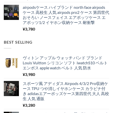
airpodsケース ハイブランド north face airpods
ケース 高校生 人気 airpods pro2 ケース 第四世代
おそろい ノースフェイス エアポッツケース エ
アポッツ1/2 イヤホン収納ケース 耐衝撃
¥
3,780
BEST SELLING
ヴィトン アップル ウォッチ バンド ブランド
Louis Vuitton シリコン ソフト iwatchS10 ベルト
エンボス apple watch ベルト 人気 防水
¥
3,980
スポーツ風 アディダス Airpods 4/3/2 Pro収納ケ
ース TPU つや消しイヤホンケース カラビナ付
き adidasエアーポッズケース第四世代 大人 高校
生 人気 通販
¥
3,280