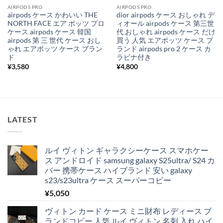
AIRPODS PRO
AIRPODS PRO
airpods ケース かわいい THE
dior airpods ケース おしゃれ デ
NORTH FACE エア ポッツ プロ
ィオール airpods ケース 第三世
ケース airpods ケース 韓国
代 おしゃれ airpods ケース だけ
airpods 第 三 世代 ケース おし
買う 人気 エアポッツ ケース ブ
ゃれ エアポッツ ケース ブラン
ランド airpods pro 2 ケース カ
ド
ラビナ付き
¥
3,580
¥
4,800
LATEST
ルイ ヴィトン ギャラクシーケース スマホケー
ス アンドロイド samsung galaxy S25ultra/ S24 カ
バー 携帯ケース ハイブランド 安い galaxy
s23/s23ultra ケース スーパーコピー
¥
5,050
ヴィトン カード ケース ミニ財布 レディース ブ
ランドコピー 人気 ルイ ヴィトン 名刺 入れ ハイ