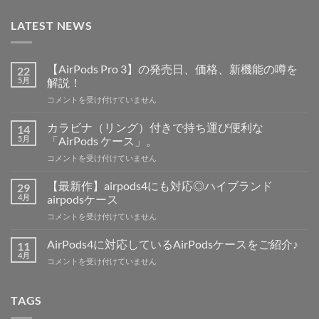
LATEST NEWS
【AirPods Pro 3】の発売日、価格、新機能の噂を
22
5月
解説！
【AirPods
コメントを受け付けていません
Pro
3】
カラビナ（リング）付きで持ち運び便利な
14
の
5月
「AirPods ケース」。
発
カ
コメントを受け付けていません
売
ラ
日、
ビ
価
【最新作】airpods4にも対応◎ハイブランド
29
ナ
格、
4月
airpodsケース
（リ
新
【最
コメントを受け付けていません
ン
機
新
グ）
能
作】
付
AirPods4に対応しているAirPodsケースをご紹介♪
11
の
airpods4
き
4月
噂
AirPods4
コメントを受け付けていません
に
で
を
に
も
持
解
対
対
ち
説！
応
TAGS
応
運
は
し
◎
び