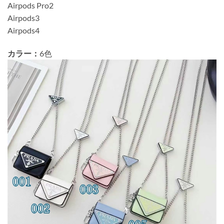
Airpods Pro2
Airpods3
Airpods4
カラー：
6色