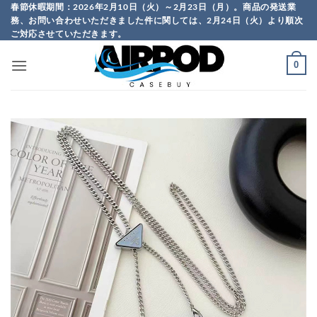
Skip
春節休暇期間：2026年2月10日（火）～2月23日（月）。商品の発送業
務、お問い合わせいただきました件に関しては、2月24日（火）より順次
to
ご対応させていただきます。
content
0