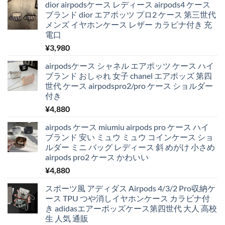
dior airpodsケース レディース airpods4 ケース
ブランド dior エアポッツ プロ2 ケース 第三世代
メンズ イヤホンケース レザー カラビナ付き 充
電口
¥
3,980
airpodsケース シャネル エアポッツ ケース ハイ
ブランド おしゃれ 女子 chanel エアポッズ 第四
世代 ケース airpodspro2/pro ケース ショルダー
付き
¥
4,880
airpods ケース miumiu airpods pro ケース ハイ
ブランド 安い ミュウ ミュウ コインケース ショ
ルダー ミニ バッグ レディース 斜 めがけ 小さめ
airpods pro2 ケース かわいい
¥
4,880
スポーツ風 アディダス Airpods 4/3/2 Pro収納ケ
ース TPU つや消しイヤホンケース カラビナ付
き adidasエアーポッズケース第四世代 大人 高校
生 人気 通販