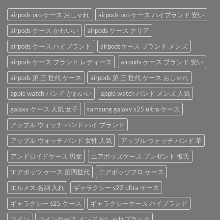
て
ハ
便
い
イ
利
airpods pro ケース おしゃれ
airpods pro ケース ハイブランド 安い
る
ブ
な
AirPods
ラ
airpods ケース かわいい
airpods ケース クリア
「AirPods
ケ
ン
ケ
ー
airpods ケース ハイブランド
airpodsケース ブランド メンズ
ド
ー
ス
airpods
ス」。
を
airpods ケース ブランド レディース
airpods ケース ブランド 安い
ケ
は
ご
ー
紹
airpods 第 三 世代 ケース
airpods 第 三 世代 ケース おしゃれ
ス
介
は
apple watch バンド かわいい
apple watch バンド メンズ 人気
♪
は
galaxy ケース 人気 女子
samsung galaxy s25 ultra ケース
アップル ウォッチ バンド ハイ ブランド
アップル ウォッチ バンド 女性 人気
アップル ウォッチ バンド 革
アンドロイドケース 男女
エアポッズケース プレゼント 彼氏
エアポッツ ケース 第四世代
エアポッツプロ ケース
エルメス 名刺 入れ
ギャラクシー s22 ultra ケース
ギャラクシー s25 ケース
ギャラクシーケース ハイブランド
コイン
コインケース メンズ おしゃれブラック