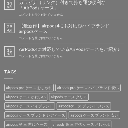
3】
カラビナ（リング）付きで持ち運び便利な
14
の
5月
「AirPods ケース」。
発
カ
コメントを受け付けていません
売
ラ
日、
ビ
価
【最新作】airpods4にも対応◎ハイブランド
29
ナ
格、
4月
airpodsケース
（リ
新
【最
コメントを受け付けていません
ン
機
新
グ）
能
作】
付
AirPods4に対応しているAirPodsケースをご紹介♪
11
の
airpods4
き
4月
噂
AirPods4
コメントを受け付けていません
に
で
を
に
も
持
解
対
対
ち
説！
応
TAGS
応
運
は
し
◎
び
て
ハ
便
い
イ
利
airpods pro ケース おしゃれ
airpods pro ケース ハイブランド 安い
る
ブ
な
AirPods
ラ
airpods ケース かわいい
airpods ケース クリア
「AirPods
ケ
ン
ケ
ー
airpods ケース ハイブランド
airpodsケース ブランド メンズ
ド
ー
ス
airpods
ス」。
を
airpods ケース ブランド レディース
airpods ケース ブランド 安い
ケ
は
ご
ー
紹
airpods 第 三 世代 ケース
airpods 第 三 世代 ケース おしゃれ
ス