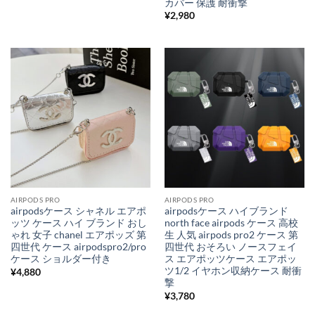
カバー 保護 耐衝撃
¥
2,980
AIRPODS PRO
AIRPODS PRO
airpodsケース シャネル エアポ
airpodsケース ハイブランド
ッツ ケース ハイ ブランド おし
north face airpods ケース 高校
ゃれ 女子 chanel エアポッズ 第
生 人気 airpods pro2 ケース 第
四世代 ケース airpodspro2/pro
四世代 おそろい ノースフェイ
ケース ショルダー付き
ス エアポッツケース エアポッ
ツ1/2 イヤホン収納ケース 耐衝
¥
4,880
撃
¥
3,780