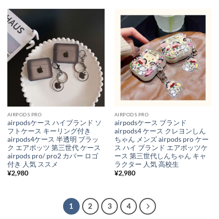
AIRPODS PRO
AIRPODS PRO
airpodsケース ハイブランド ソ
airpodsケース ブランド
フトケース キーリング付き
airpods4 ケース クレヨンしん
airpods4ケース 半透明 ブラッ
ちゃん メンズ airpods pro ケー
ク エアポッツ 第三世代 ケース
ス ハイ ブランド エアポッツケ
airpods pro/ pro2 カバー ロゴ
ース 第三世代しんちゃん キャ
付き 人気 ススメ
ラクター 人気 高校生
¥
2,980
¥
2,980
1
2
3
4