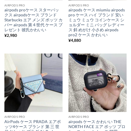
AIRPODS PRO
AIRPODS PRO
airpods proケース スターバッ
airpods ケース miumiu airpods
クス airpodsケース ブランド
pro ケース ハイ ブランド 安い
Starbucks エア メンズ ポッツ カ
ミュウ ミュウ コインケース シ
バー airpods 第 4 世代 ケース プ
ョルダー ミニ バッグ レディー
レゼント 彼氏かわいい
ス 斜 めがけ 小さめ airpods
pro2 ケース かわいい
¥
2,980
¥
4,880
AIRPODS PRO
AIRPODS PRO
AirPods ケース PRADA エアポ
airpods ケース かわいい THE
ッツ4ケース ブランド 第 三 世
NORTH FACE エア ポッツ プロ