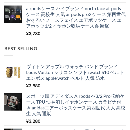
airpodsケース ハイブランド north face airpods
ケース 高校生 人気 airpods pro2 ケース 第四世代
おそろい ノースフェイス エアポッツケース エ
アポッツ1/2 イヤホン収納ケース 耐衝撃
¥
3,780
BEST SELLING
ヴィトン アップル ウォッチ バンド ブランド
Louis Vuitton シリコン ソフト iwatchS10 ベルト
エンボス apple watch ベルト 人気 防水
¥
3,980
スポーツ風 アディダス Airpods 4/3/2 Pro収納ケ
ース TPU つや消しイヤホンケース カラビナ付
き adidasエアーポッズケース第四世代 大人 高校
生 人気 通販
¥
3,280