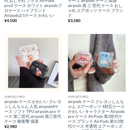
代 おしゃれ プラダ AirPods
ケース airpods ケース 韓国
pro2 ケース ホワイト airpodsプ
airpods 第 三 世代 ケース おし
ロケース ハイブランド
ゃれ エアポッツ ケース ブラン
Airpods2/1ケース かわいい
ド
¥
4,500
¥
3,580
AIRPODS PRO
AIRPODS PRO
airpods ケース かわいい クレヨ
airpods ケース クレヨンしんち
ンしんちゃん 人気 airpods4ケ
ゃん エアーポッツ 4対応ケース
ース ソフト TPU airpods pro ケ
かわいい キャラクター Airpods
ース 第二世代 airpods 第三世代
pro ケース AirPods 第3世代ケ
ケース 耐衝撃 保護
ース ブランド AirPods 第1/2世
代ケース 半透明 エアーポッズ
¥
2,980