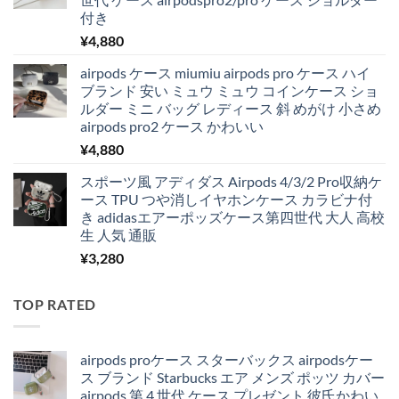
付き
¥
4,880
airpods ケース miumiu airpods pro ケース ハイ
ブランド 安い ミュウ ミュウ コインケース ショ
ルダー ミニ バッグ レディース 斜 めがけ 小さめ
airpods pro2 ケース かわいい
¥
4,880
スポーツ風 アディダス Airpods 4/3/2 Pro収納ケ
ース TPU つや消しイヤホンケース カラビナ付
き adidasエアーポッズケース第四世代 大人 高校
生 人気 通販
¥
3,280
TOP RATED
airpods proケース スターバックス airpodsケー
ス ブランド Starbucks エア メンズ ポッツ カバー
airpods 第 4 世代 ケース プレゼント 彼氏かわい