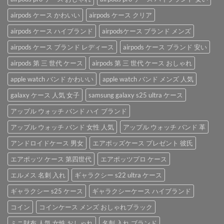
る
ブ
な
AirPods
ラ
airpods ケース かわいい
airpods ケース クリア
「AirPods
ケ
ン
ケ
ー
airpods ケース ハイブランド
airpodsケース ブランド メンズ
ド
ー
ス
airpods
ス」。
を
airpods ケース ブランド レディース
airpods ケース ブランド 安い
ケ
は
ご
ー
紹
airpods 第 三 世代 ケース
airpods 第 三 世代 ケース おしゃれ
ス
介
は
apple watch バンド かわいい
apple watch バンド メンズ 人気
♪
は
galaxy ケース 人気 女子
samsung galaxy s25 ultra ケース
アップル ウォッチ バンド ハイ ブランド
アップル ウォッチ バンド 女性 人気
アップル ウォッチ バンド 革
アンドロイドケース 男女
エアポッズケース プレゼント 彼氏
エアポッツ ケース 第四世代
エアポッツプロ ケース
エルメス 名刺 入れ
ギャラクシー s22 ultra ケース
ギャラクシー s25 ケース
ギャラクシーケース ハイブランド
コイン
コインケース メンズ おしゃれブラック
ミニ財布 人気 女性 おしゃれ
名刺 入れ ブランド