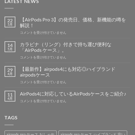
LATEST NEWS
【AirPods Pro 3】の発売日、価格、新機能の噂を
22
5月
解説！
【AirPods
コメントを受け付けていません
Pro
3】
カラビナ（リング）付きで持ち運び便利な
14
の
5月
「AirPods ケース」。
発
カ
コメントを受け付けていません
売
ラ
日、
ビ
価
【最新作】airpods4にも対応◎ハイブランド
29
ナ
格、
4月
airpodsケース
（リ
新
【最
コメントを受け付けていません
ン
機
新
グ）
能
作】
付
AirPods4に対応しているAirPodsケースをご紹介♪
11
の
airpods4
き
4月
噂
AirPods4
コメントを受け付けていません
に
で
を
に
も
持
解
対
対
ち
説！
応
TAGS
応
運
は
し
◎
び
て
ハ
便
い
イ
利
airpods pro ケース おしゃれ
airpods pro ケース ハイブランド 安い