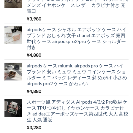
メンズ イヤホンケース レザー カラビナ付き 充
電口
¥
3,980
airpodsケース シャネル エアポッツ ケース ハイ
ブランド おしゃれ 女子 chanel エアポッズ 第四
世代 ケース airpodspro2/pro ケース ショルダー
付き
¥
4,880
airpods ケース miumiu airpods pro ケース ハイ
ブランド 安い ミュウ ミュウ コインケース ショ
ルダー ミニ バッグ レディース 斜 めがけ 小さめ
airpods pro2 ケース かわいい
¥
4,880
スポーツ風 アディダス Airpods 4/3/2 Pro収納ケ
ース TPU つや消しイヤホンケース カラビナ付
き adidasエアーポッズケース第四世代 大人 高校
生 人気 通販
¥
3,280