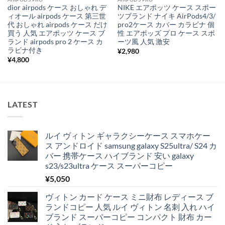
dior airpods ケース おしゃれ デ
NIKE エアポッツ ケース スポー
ィオール airpods ケース 第三世
ツブランド ナイキ AirPods4/3/
代 おしゃれ airpods ケース だけ
pro2ケース カバー カラビナ 個
買う 人気 エアポッツ ケース ブ
性 エアポッズ プロ ケース スポ
ランド airpods pro 2 ケース カ
ーツ風 人気 激安
ラビナ付き
¥
2,980
¥
4,800
LATEST
ルイ ヴィトン ギャラクシーケース スマホケー
ス アンドロイド samsung galaxy S25ultra/ S24 カ
バー 携帯ケース ハイブランド 安い galaxy
s23/s23ultra ケース スーパーコピー
¥
5,050
ヴィトン カード ケース ミニ財布 レディース ブ
ランドコピー 人気 ルイ ヴィトン 名刺 入れ ハイ
ブランド スーパーコピー コンパクト 財布 カー