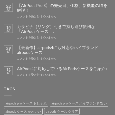
【AirPods Pro 3】の発売日、価格、新機能の噂を
22
5月
解説！
【AirPods
コメントを受け付けていません
Pro
3】
カラビナ（リング）付きで持ち運び便利な
14
の
5月
「AirPods ケース」。
発
カ
コメントを受け付けていません
売
ラ
日、
ビ
価
【最新作】airpods4にも対応◎ハイブランド
29
ナ
格、
4月
airpodsケース
（リ
新
【最
コメントを受け付けていません
ン
機
新
グ）
能
作】
付
AirPods4に対応しているAirPodsケースをご紹介♪
11
の
airpods4
き
4月
噂
AirPods4
コメントを受け付けていません
に
で
を
に
も
持
解
対
対
ち
説！
応
TAGS
応
運
は
し
◎
び
て
ハ
便
い
イ
利
airpods pro ケース おしゃれ
airpods pro ケース ハイブランド 安い
る
ブ
な
AirPods
ラ
airpods ケース かわいい
airpods ケース クリア
「AirPods
ケ
ン