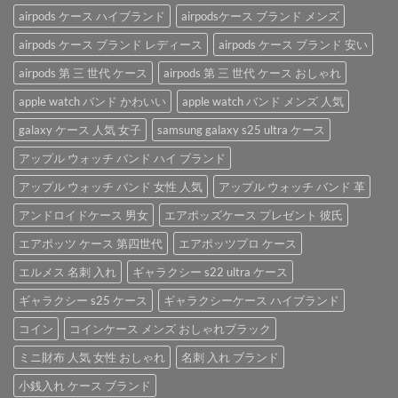
ケ
ー
airpods ケース ハイブランド
airpodsケース ブランド メンズ
ド
ー
ス
airpods
ス」。
を
airpods ケース ブランド レディース
airpods ケース ブランド 安い
ケ
は
ご
ー
紹
airpods 第 三 世代 ケース
airpods 第 三 世代 ケース おしゃれ
ス
介
は
apple watch バンド かわいい
apple watch バンド メンズ 人気
♪
は
galaxy ケース 人気 女子
samsung galaxy s25 ultra ケース
アップル ウォッチ バンド ハイ ブランド
アップル ウォッチ バンド 女性 人気
アップル ウォッチ バンド 革
アンドロイドケース 男女
エアポッズケース プレゼント 彼氏
エアポッツ ケース 第四世代
エアポッツプロ ケース
エルメス 名刺 入れ
ギャラクシー s22 ultra ケース
ギャラクシー s25 ケース
ギャラクシーケース ハイブランド
コイン
コインケース メンズ おしゃれブラック
ミニ財布 人気 女性 おしゃれ
名刺 入れ ブランド
小銭入れ ケース ブランド