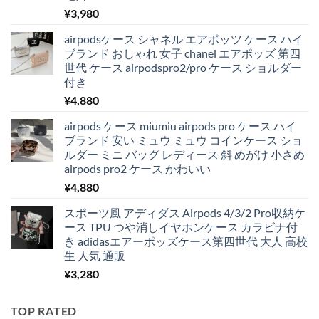
¥
3,980
airpodsケース シャネル エアポッツ ケース ハイ
ブランド おしゃれ 女子 chanel エアポッズ 第四
世代 ケース airpodspro2/pro ケース ショルダー
付き
¥
4,880
airpods ケース miumiu airpods pro ケース ハイ
ブランド 安い ミュウ ミュウ コインケース ショ
ルダー ミニ バッグ レディース 斜 めがけ 小さめ
airpods pro2 ケース かわいい
¥
4,880
スポーツ風 アディダス Airpods 4/3/2 Pro収納ケ
ース TPU つや消しイヤホンケース カラビナ付
き adidasエアーポッズケース第四世代 大人 高校
生 人気 通販
¥
3,280
TOP RATED