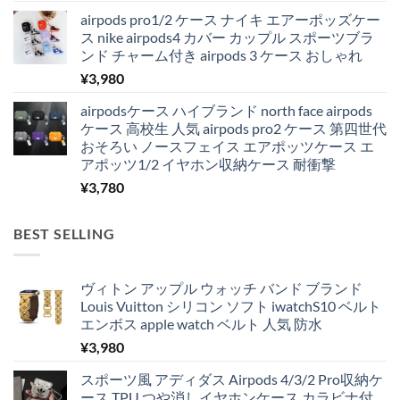
airpods pro1/2 ケース ナイキ エアーポッズケー
ス nike airpods4 カバー カップル スポーツブラ
ンド チャーム付き airpods 3 ケース おしゃれ
¥
3,980
airpodsケース ハイブランド north face airpods
ケース 高校生 人気 airpods pro2 ケース 第四世代
おそろい ノースフェイス エアポッツケース エ
アポッツ1/2 イヤホン収納ケース 耐衝撃
¥
3,780
BEST SELLING
ヴィトン アップル ウォッチ バンド ブランド
Louis Vuitton シリコン ソフト iwatchS10 ベルト
エンボス apple watch ベルト 人気 防水
¥
3,980
スポーツ風 アディダス Airpods 4/3/2 Pro収納ケ
ース TPU つや消しイヤホンケース カラビナ付