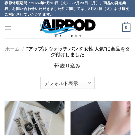
Skip
春節休暇期間：2026年2月10日（火）～2月23日（月）。商品の発送業
務、お問い合わせいただきました件に関しては、2月24日（火）より順次
to
ご対応させていただきます。
content
0
ホーム
/
“アップル ウォッチ バンド 女性 人気”に商品をタ
グ付けしました
絞り込み