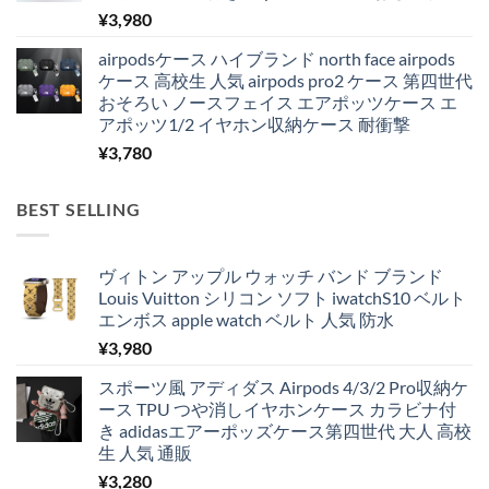
¥
3,980
airpodsケース ハイブランド north face airpods
ケース 高校生 人気 airpods pro2 ケース 第四世代
おそろい ノースフェイス エアポッツケース エ
アポッツ1/2 イヤホン収納ケース 耐衝撃
¥
3,780
BEST SELLING
ヴィトン アップル ウォッチ バンド ブランド
Louis Vuitton シリコン ソフト iwatchS10 ベルト
エンボス apple watch ベルト 人気 防水
¥
3,980
スポーツ風 アディダス Airpods 4/3/2 Pro収納ケ
ース TPU つや消しイヤホンケース カラビナ付
き adidasエアーポッズケース第四世代 大人 高校
生 人気 通販
¥
3,280