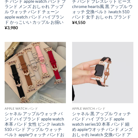
チ バンド apple watch バンド ブ
チ バンド ブレスレット ビーズ
ランド メンズ おしゃれ アップ
chrome hearts風 黒 アップル ウ
ル ウォッチ バンド チェーン
ォッチ 交換ベルト iwatch S10
apple watch バンド ハイブラン
バンド 女子 おしゃれ ブランド
ド かっこいい カップル お揃い
¥
4,550
¥
3,980
APPLE WATCH バンド
APPLE WATCH バンド
シャネル アップルウォッチ バ
シャネル 黒 アップル ウォッチ
ンド ハイブランド apple watch
バンド ハイ ブランド apple
本革 バンド 女性 ピンク iwatch
watch series10 本革 バンド 細
S10 バンド アップル ウォッチ
め appleウオッチ バンド メンズ
ベルト appleウォッチ バンドお
おしゃれ iwatch 交換バンド ア