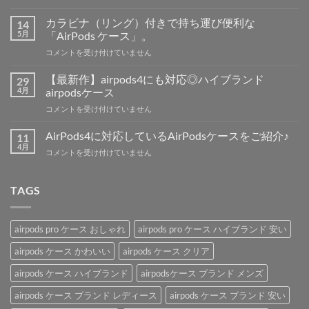
Pro
3】
カラビナ（リング）付きで持ち運び便利な
14
の
5月
「AirPods ケース」。
発
カ
コメントを受け付けていません
売
ラ
日、
ビ
価
【最新作】airpods4にも対応◎ハイブランド
29
ナ
格、
4月
airpodsケース
（リ
新
【最
コメントを受け付けていません
ン
機
新
グ）
能
作】
付
AirPods4に対応しているAirPodsケースをご紹介♪
11
の
airpods4
き
4月
噂
AirPods4
コメントを受け付けていません
に
で
を
に
も
持
解
対
対
ち
説！
応
TAGS
応
運
は
し
◎
び
て
ハ
便
い
イ
利
airpods pro ケース おしゃれ
airpods pro ケース ハイブランド 安い
る
ブ
な
AirPods
ラ
airpods ケース かわいい
airpods ケース クリア
「AirPods
ケ
ン
ケ
ー
airpods ケース ハイブランド
airpodsケース ブランド メンズ
ド
ー
ス
airpods
ス」。
を
airpods ケース ブランド レディース
airpods ケース ブランド 安い
ケ
は
ご
ー