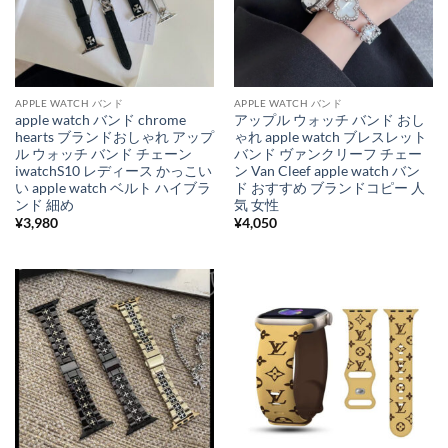
APPLE WATCH バンド
APPLE WATCH バンド
apple watch バンド chrome
アップル ウォッチ バンド おし
hearts ブランドおしゃれ アップ
ゃれ apple watch ブレスレット
ル ウォッチ バンド チェーン
バンド ヴァンクリーフ チェー
iwatchS10 レディース かっこい
ン Van Cleef apple watch バン
い apple watch ベルト ハイブラ
ド おすすめ ブランドコピー 人
ンド 細め
気 女性
¥
3,980
¥
4,050