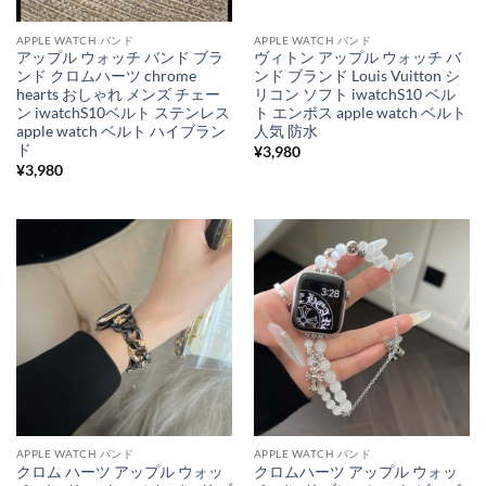
APPLE WATCH バンド
APPLE WATCH バンド
アップル ウォッチ バンド ブラ
ヴィトン アップル ウォッチ バ
ンド クロムハーツ chrome
ンド ブランド Louis Vuitton シ
hearts おしゃれ メンズ チェー
リコン ソフト iwatchS10 ベル
ン iwatchS10ベルト ステンレス
ト エンボス apple watch ベルト
apple watch ベルト ハイブラン
人気 防水
ド
¥
3,980
¥
3,980
APPLE WATCH バンド
APPLE WATCH バンド
クロム ハーツ アップル ウォッ
クロムハーツ アップル ウォッ