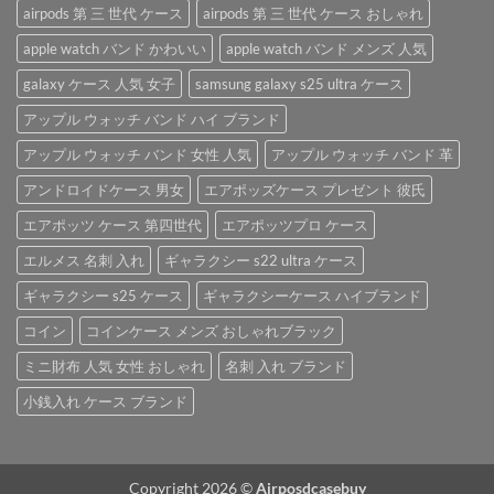
紹
airpods 第 三 世代 ケース
airpods 第 三 世代 ケース おしゃれ
ス
介
は
apple watch バンド かわいい
apple watch バンド メンズ 人気
♪
は
galaxy ケース 人気 女子
samsung galaxy s25 ultra ケース
アップル ウォッチ バンド ハイ ブランド
アップル ウォッチ バンド 女性 人気
アップル ウォッチ バンド 革
アンドロイドケース 男女
エアポッズケース プレゼント 彼氏
エアポッツ ケース 第四世代
エアポッツプロ ケース
エルメス 名刺 入れ
ギャラクシー s22 ultra ケース
ギャラクシー s25 ケース
ギャラクシーケース ハイブランド
コイン
コインケース メンズ おしゃれブラック
ミニ財布 人気 女性 おしゃれ
名刺 入れ ブランド
小銭入れ ケース ブランド
Copyright 2026 ©
Airposdcasebuy