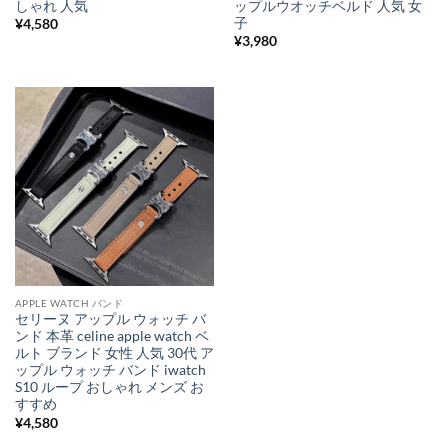
しゃれ 人気
ップルウオッチベルド 人気 女
子
¥
4,580
¥
3,980
APPLE WATCH バンド
セリーヌ アップル ウォッチ バ
ンド 本革 celine apple watch ベ
ルト ブランド 女性 人気 30代 ア
ップル ウォッチ バンド iwatch
S10 ループ おしゃれ メンズ お
すすめ
¥
4,580