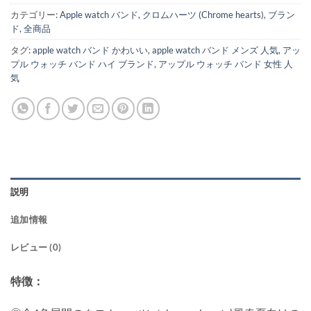
カテゴリー:
Apple watch バンド
,
クロムハーツ (Chrome hearts)
,
ブラン
ド
,
全商品
タグ:
apple watch バンド かわいい
,
apple watch バンド メンズ 人気
,
アッ
プル ウォッチ バンド ハイ ブランド
,
アップル ウォッチ バンド 女性 人
気
説明
追加情報
レビュー (0)
特徴：