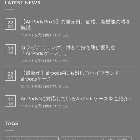
LATEST NEWS
【AirPods Pro 3】の発売日、価格、新機能の噂を
22
5月
解説！
【AirPods
コメントを受け付けていません
Pro
3】
カラビナ（リング）付きで持ち運び便利な
14
の
5月
「AirPods ケース」。
発
カ
コメントを受け付けていません
売
ラ
日、
ビ
価
【最新作】airpods4にも対応◎ハイブランド
29
ナ
格、
4月
airpodsケース
（リ
新
【最
コメントを受け付けていません
ン
機
新
グ）
能
作】
付
AirPods4に対応しているAirPodsケースをご紹介♪
11
の
airpods4
き
4月
噂
AirPods4
コメントを受け付けていません
に
で
を
に
も
持
解
対
対
ち
説！
応
TAGS
応
運
は
し
◎
び
て
ハ
便
い
イ
利