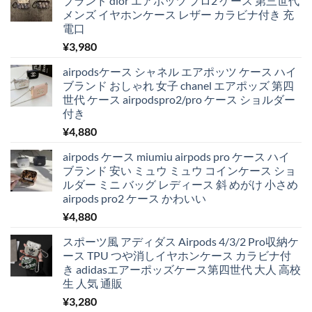
ブランド dior エアポッツ プロ2 ケース 第三世代
メンズ イヤホンケース レザー カラビナ付き 充
電口
¥
3,980
airpodsケース シャネル エアポッツ ケース ハイ
ブランド おしゃれ 女子 chanel エアポッズ 第四
世代 ケース airpodspro2/pro ケース ショルダー
付き
¥
4,880
airpods ケース miumiu airpods pro ケース ハイ
ブランド 安い ミュウ ミュウ コインケース ショ
ルダー ミニ バッグ レディース 斜 めがけ 小さめ
airpods pro2 ケース かわいい
¥
4,880
スポーツ風 アディダス Airpods 4/3/2 Pro収納ケ
ース TPU つや消しイヤホンケース カラビナ付
き adidasエアーポッズケース第四世代 大人 高校
生 人気 通販
¥
3,280