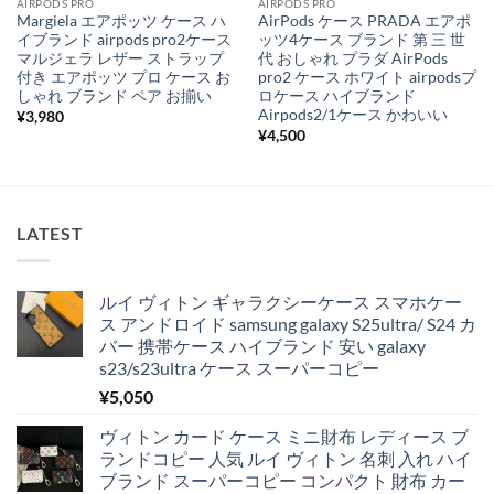
AIRPODS PRO
AIRPODS PRO
Margiela エアポッツ ケース ハ
AirPods ケース PRADA エアポ
イブランド airpods pro2ケース
ッツ4ケース ブランド 第 三 世
マルジェラ レザー ストラップ
代 おしゃれ プラダ AirPods
付き エアポッツ プロ ケース お
pro2 ケース ホワイト airpodsプ
しゃれ ブランド ペア お揃い
ロケース ハイブランド
Airpods2/1ケース かわいい
¥
3,980
¥
4,500
LATEST
ルイ ヴィトン ギャラクシーケース スマホケー
ス アンドロイド samsung galaxy S25ultra/ S24 カ
バー 携帯ケース ハイブランド 安い galaxy
s23/s23ultra ケース スーパーコピー
¥
5,050
ヴィトン カード ケース ミニ財布 レディース ブ
ランドコピー 人気 ルイ ヴィトン 名刺 入れ ハイ
ブランド スーパーコピー コンパクト 財布 カー