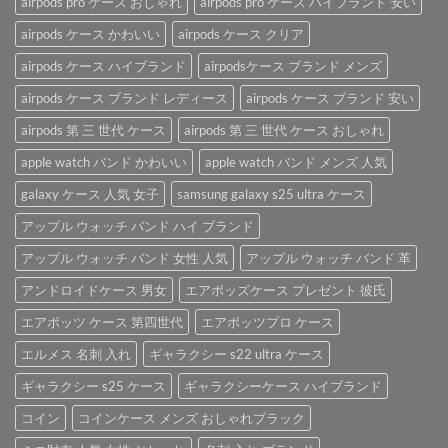
airpods pro ケース おしゃれ
airpods pro ケース ハイブランド 安い
る
ブ
な
AirPods
ラ
airpods ケース かわいい
airpods ケース クリア
「AirPods
ケ
ン
ケ
ー
airpods ケース ハイブランド
airpodsケース ブランド メンズ
ド
ー
ス
airpods
ス」。
を
airpods ケース ブランド レディース
airpods ケース ブランド 安い
ケ
は
ご
ー
紹
airpods 第 三 世代 ケース
airpods 第 三 世代 ケース おしゃれ
ス
介
は
apple watch バンド かわいい
apple watch バンド メンズ 人気
♪
は
galaxy ケース 人気 女子
samsung galaxy s25 ultra ケース
アップル ウォッチ バンド ハイ ブランド
アップル ウォッチ バンド 女性 人気
アップル ウォッチ バンド 革
アンドロイドケース 男女
エアポッズケース プレゼント 彼氏
エアポッツ ケース 第四世代
エアポッツプロ ケース
エルメス 名刺 入れ
ギャラクシー s22 ultra ケース
ギャラクシー s25 ケース
ギャラクシーケース ハイブランド
コイン
コインケース メンズ おしゃれブラック