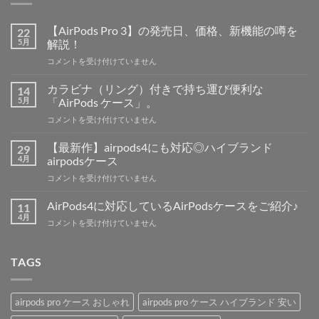
【AirPods Pro 3】の発売日、価格、新機能の噂を
22
5月
解説！
【AirPods
コメントを受け付けていません
Pro
3】
カラビナ（リング）付きで持ち運び便利な
14
の
5月
「AirPods ケース」。
発
カ
コメントを受け付けていません
売
ラ
日、
ビ
価
【最新作】airpods4にも対応◎ハイブランド
29
ナ
格、
4月
airpodsケース
（リ
新
【最
コメントを受け付けていません
ン
機
新
グ）
能
作】
付
AirPods4に対応しているAirPodsケースをご紹介♪
11
の
airpods4
き
4月
噂
AirPods4
コメントを受け付けていません
に
で
を
に
も
持
解
対
対
ち
説！
応
TAGS
応
運
は
し
◎
び
て
ハ
便
い
イ
利
airpods pro ケース おしゃれ
airpods pro ケース ハイブランド 安い
る
ブ
な
AirPods