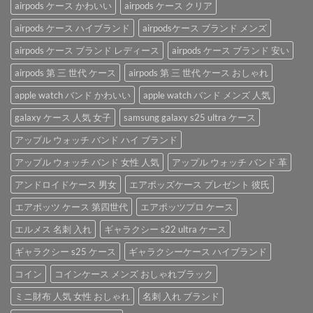
ラ
airpods ケース かわいい
airpods ケース クリア
「AirPods
ケ
ン
ケ
ー
airpods ケース ハイブランド
airpodsケース ブランド メンズ
ド
ー
ス
airpods
ス」。
を
airpods ケース ブランド レディース
airpods ケース ブランド 安い
ケ
は
ご
ー
紹
airpods 第 三 世代 ケース
airpods 第 三 世代 ケース おしゃれ
ス
介
は
apple watch バンド かわいい
apple watch バンド メンズ 人気
♪
は
galaxy ケース 人気 女子
samsung galaxy s25 ultra ケース
アップル ウォッチ バンド ハイ ブランド
アップル ウォッチ バンド 女性 人気
アップル ウォッチ バンド 革
アンドロイドケース 男女
エアポッズケース プレゼント 彼氏
エアポッツ ケース 第四世代
エアポッツプロ ケース
エルメス 名刺 入れ
ギャラクシー s22 ultra ケース
ギャラクシー s25 ケース
ギャラクシーケース ハイブランド
コイン
コインケース メンズ おしゃれブラック
ミニ財布 人気 女性 おしゃれ
名刺 入れ ブランド