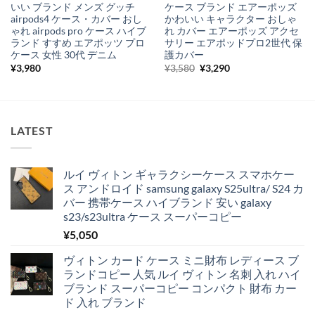
いい ブランド メンズ グッチ
ケース ブランド エアーポッズ
airpods4 ケース・カバー おし
かわいい キャラクター おしゃ
ゃれ airpods pro ケース ハイブ
れ カバー エアーポッズ アクセ
ランド すすめ エアポッツ プロ
サリー エアポッドプロ2世代 保
ケース 女性 30代 デニム
護カバー
元
現
¥
3,980
¥
3,580
¥
3,290
の
在
価
の
格
価
は
格
¥3,580
は
で
¥3,290
LATEST
し
で
た。
す。
ルイ ヴィトン ギャラクシーケース スマホケー
ス アンドロイド samsung galaxy S25ultra/ S24 カ
バー 携帯ケース ハイブランド 安い galaxy
s23/s23ultra ケース スーパーコピー
¥
5,050
ヴィトン カード ケース ミニ財布 レディース ブ
ランドコピー 人気 ルイ ヴィトン 名刺 入れ ハイ
ブランド スーパーコピー コンパクト 財布 カー
ド 入れ ブランド