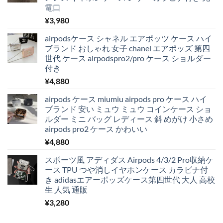
電口
¥
3,980
airpodsケース シャネル エアポッツ ケース ハイ
ブランド おしゃれ 女子 chanel エアポッズ 第四
世代 ケース airpodspro2/pro ケース ショルダー
付き
¥
4,880
airpods ケース miumiu airpods pro ケース ハイ
ブランド 安い ミュウ ミュウ コインケース ショ
ルダー ミニ バッグ レディース 斜 めがけ 小さめ
airpods pro2 ケース かわいい
¥
4,880
スポーツ風 アディダス Airpods 4/3/2 Pro収納ケ
ース TPU つや消しイヤホンケース カラビナ付
き adidasエアーポッズケース第四世代 大人 高校
生 人気 通販
¥
3,280