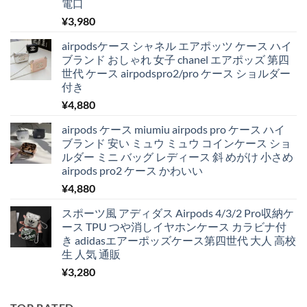
電口
¥
3,980
airpodsケース シャネル エアポッツ ケース ハイ
ブランド おしゃれ 女子 chanel エアポッズ 第四
世代 ケース airpodspro2/pro ケース ショルダー
付き
¥
4,880
airpods ケース miumiu airpods pro ケース ハイ
ブランド 安い ミュウ ミュウ コインケース ショ
ルダー ミニ バッグ レディース 斜 めがけ 小さめ
airpods pro2 ケース かわいい
¥
4,880
スポーツ風 アディダス Airpods 4/3/2 Pro収納ケ
ース TPU つや消しイヤホンケース カラビナ付
き adidasエアーポッズケース第四世代 大人 高校
生 人気 通販
¥
3,280