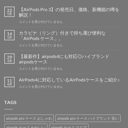
【AirPods Pro 3】の発売日、価格、新機能の噂を
22
5月
解説！
【AirPods
コメントを受け付けていません
Pro
3】
カラビナ（リング）付きで持ち運び便利な
14
の
5月
「AirPods ケース」。
発
カ
コメントを受け付けていません
売
ラ
日、
ビ
価
【最新作】airpods4にも対応◎ハイブランド
29
ナ
格、
4月
airpodsケース
（リ
新
【最
コメントを受け付けていません
ン
機
新
グ）
能
作】
付
AirPods4に対応しているAirPodsケースをご紹介♪
11
の
airpods4
き
4月
噂
AirPods4
コメントを受け付けていません
に
で
を
に
も
持
解
対
対
ち
説！
応
TAGS
応
運
は
し
◎
び
て
ハ
便
い
イ
利
airpods pro ケース おしゃれ
airpods pro ケース ハイブランド 安い
る
ブ
な
AirPods
ラ
airpods ケース かわいい
airpods ケース クリア
「AirPods