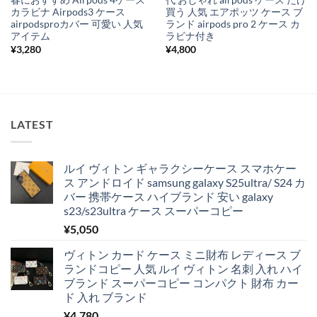
春におすすめ Airpods 4ケース
代 おしゃれ airpods ケース だけ
カラビナ Airpods3 ケース
買う 人気 エアポッツ ケース ブ
airpodsproカバー 可愛い 人気
ランド airpods pro 2 ケース カ
アイテム
ラビナ付き
¥
3,280
¥
4,800
LATEST
ルイ ヴィトン ギャラクシーケース スマホケー
ス アンドロイド samsung galaxy S25ultra/ S24 カ
バー 携帯ケース ハイブランド 安い galaxy
s23/s23ultra ケース スーパーコピー
¥
5,050
ヴィトン カード ケース ミニ財布 レディース ブ
ランドコピー 人気 ルイ ヴィトン 名刺 入れ ハイ
ブランド スーパーコピー コンパクト 財布 カー
ド 入れ ブランド
¥
4,780