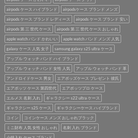
ケ
ン
ケ
ー
airpods ケース ハイブランド
airpodsケース ブランド メンズ
ド
ー
ス
airpods
ス」。
を
airpods ケース ブランド レディース
airpods ケース ブランド 安い
ケ
は
ご
ー
紹
airpods 第 三 世代 ケース
airpods 第 三 世代 ケース おしゃれ
ス
介
は
apple watch バンド かわいい
apple watch バンド メンズ 人気
♪
は
galaxy ケース 人気 女子
samsung galaxy s25 ultra ケース
アップル ウォッチ バンド ハイ ブランド
アップル ウォッチ バンド 女性 人気
アップル ウォッチ バンド 革
アンドロイドケース 男女
エアポッズケース プレゼント 彼氏
エアポッツ ケース 第四世代
エアポッツプロ ケース
エルメス 名刺 入れ
ギャラクシー s22 ultra ケース
ギャラクシー s25 ケース
ギャラクシーケース ハイブランド
コイン
コインケース メンズ おしゃれブラック
ミニ財布 人気 女性 おしゃれ
名刺 入れ ブランド
小銭入れ ケース ブランド