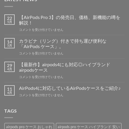
【AirPods Pro 3】の発売日、価格、新機能の噂を
22
5月
解説！
【AirPods
コメントを受け付けていません
Pro
3】
カラビナ（リング）付きで持ち運び便利な
14
の
5月
「AirPods ケース」。
発
カ
コメントを受け付けていません
売
ラ
日、
ビ
価
【最新作】airpods4にも対応◎ハイブランド
29
ナ
格、
4月
airpodsケース
（リ
新
【最
コメントを受け付けていません
ン
機
新
グ）
能
作】
付
AirPods4に対応しているAirPodsケースをご紹介♪
11
の
airpods4
き
4月
噂
AirPods4
コメントを受け付けていません
に
で
を
に
も
持
解
対
対
ち
説！
応
TAGS
応
運
は
し
◎
び
て
ハ
便
い
イ
利
airpods pro ケース おしゃれ
airpods pro ケース ハイブランド 安い
る