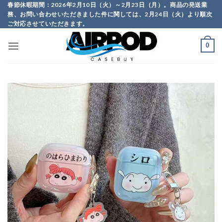
Skip
春節休暇期間：2026年2月10日（火）～2月23日（月）。商品の発送業
務、お問い合わせいただきました件に関しては、2月24日（火）より順次
to
ご対応させていただきます。
content
0