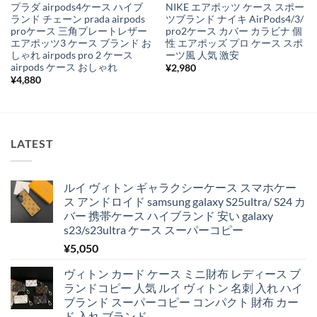
プラダ airpods4ケース ハイブ
NIKE エアポッツ ケース スポー
ランド チェーン prada airpods
ツブランド ナイキ AirPods4/3/
proケース 三角プレートレザー
pro2ケース カバー カラビナ 個
エアポッツ3 ケース ブランド お
性 エアポッズ プロ ケース スポ
しゃれ airpods pro 2 ケース
ーツ風 人気 激安
airpods ケース おしゃれ
¥
2,980
¥
4,880
LATEST
ルイ ヴィトン ギャラクシーケース スマホケー
ス アンドロイド samsung galaxy S25ultra/ S24 カ
バー 携帯ケース ハイブランド 安い galaxy
s23/s23ultra ケース スーパーコピー
¥
5,050
ヴィトン カード ケース ミニ財布 レディース ブ
ランドコピー 人気 ルイ ヴィトン 名刺 入れ ハイ
ブランド スーパーコピー コンパクト 財布 カー
ド 入れ ブランド