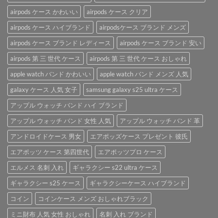
ブ
な
AirPods
ラ
airpods ケース かわいい
airpods ケース クリア
「AirPods
ケ
ン
ケ
ー
airpods ケース ハイブランド
airpodsケース ブランド メンズ
ド
ー
ス
airpods
ス」。
を
airpods ケース ブランド レディース
airpods ケース ブランド 安い
ケ
は
ご
ー
紹
airpods 第 三 世代 ケース
airpods 第 三 世代 ケース おしゃれ
ス
介
は
apple watch バンド かわいい
apple watch バンド メンズ 人気
♪
は
galaxy ケース 人気 女子
samsung galaxy s25 ultra ケース
アップル ウォッチ バンド ハイ ブランド
アップル ウォッチ バンド 女性 人気
アップル ウォッチ バンド 革
アンドロイドケース 男女
エアポッズケース プレゼント 彼氏
エアポッツ ケース 第四世代
エアポッツプロ ケース
エルメス 名刺 入れ
ギャラクシー s22 ultra ケース
ギャラクシー s25 ケース
ギャラクシーケース ハイブランド
コイン
コインケース メンズ おしゃれブラック
ミニ財布 人気 女性 おしゃれ
名刺 入れ ブランド