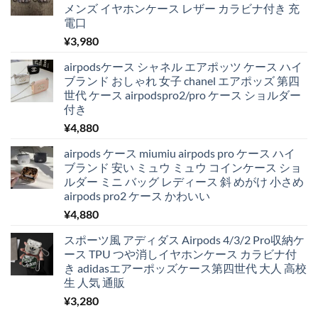
メンズ イヤホンケース レザー カラビナ付き 充
電口
¥
3,980
airpodsケース シャネル エアポッツ ケース ハイ
ブランド おしゃれ 女子 chanel エアポッズ 第四
世代 ケース airpodspro2/pro ケース ショルダー
付き
¥
4,880
airpods ケース miumiu airpods pro ケース ハイ
ブランド 安い ミュウ ミュウ コインケース ショ
ルダー ミニ バッグ レディース 斜 めがけ 小さめ
airpods pro2 ケース かわいい
¥
4,880
スポーツ風 アディダス Airpods 4/3/2 Pro収納ケ
ース TPU つや消しイヤホンケース カラビナ付
き adidasエアーポッズケース第四世代 大人 高校
生 人気 通販
¥
3,280