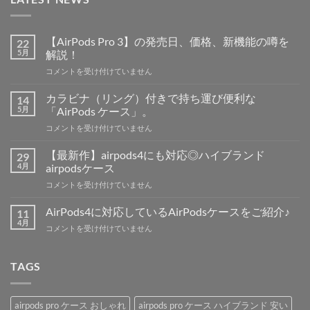
【AirPods Pro 3】の発売日、価格、新機能の噂を
22
5月
解説！
【AirPods
コメントを受け付けていません
Pro
3】
カラビナ（リング）付きで持ち運び便利な
14
の
5月
「AirPods ケース」。
発
カ
コメントを受け付けていません
売
ラ
日、
ビ
価
【最新作】airpods4にも対応◎ハイブランド
29
ナ
格、
4月
airpodsケース
（リ
新
【最
コメントを受け付けていません
ン
機
新
グ）
能
作】
付
AirPods4に対応しているAirPodsケースをご紹介♪
11
の
airpods4
き
4月
噂
AirPods4
コメントを受け付けていません
に
で
を
に
も
持
解
対
対
ち
説！
応
TAGS
応
運
は
し
◎
び
て
ハ
便
い
イ
利
airpods pro ケース おしゃれ
airpods pro ケース ハイブランド 安い
る