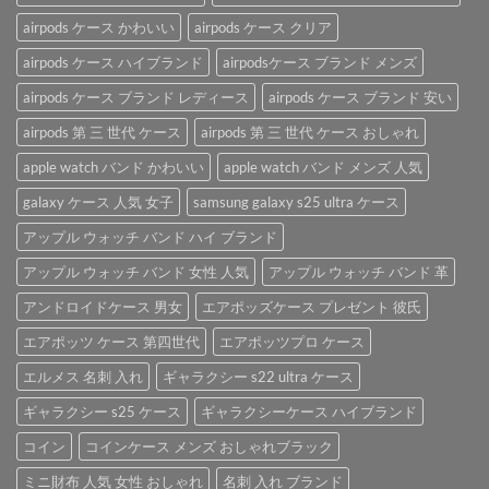
ブ
な
AirPods
ラ
airpods ケース かわいい
airpods ケース クリア
「AirPods
ケ
ン
ケ
ー
airpods ケース ハイブランド
airpodsケース ブランド メンズ
ド
ー
ス
airpods
ス」。
を
airpods ケース ブランド レディース
airpods ケース ブランド 安い
ケ
は
ご
ー
紹
airpods 第 三 世代 ケース
airpods 第 三 世代 ケース おしゃれ
ス
介
は
apple watch バンド かわいい
apple watch バンド メンズ 人気
♪
は
galaxy ケース 人気 女子
samsung galaxy s25 ultra ケース
アップル ウォッチ バンド ハイ ブランド
アップル ウォッチ バンド 女性 人気
アップル ウォッチ バンド 革
アンドロイドケース 男女
エアポッズケース プレゼント 彼氏
エアポッツ ケース 第四世代
エアポッツプロ ケース
エルメス 名刺 入れ
ギャラクシー s22 ultra ケース
ギャラクシー s25 ケース
ギャラクシーケース ハイブランド
コイン
コインケース メンズ おしゃれブラック
ミニ財布 人気 女性 おしゃれ
名刺 入れ ブランド