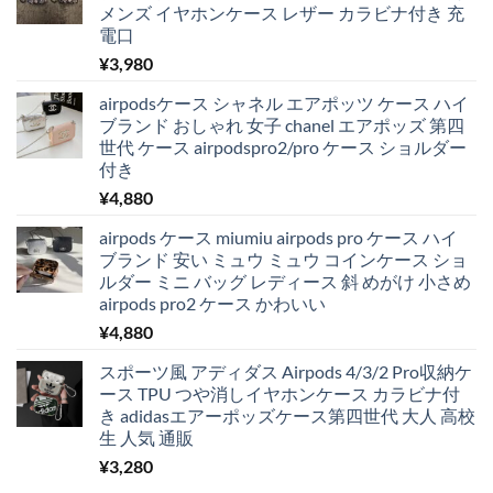
メンズ イヤホンケース レザー カラビナ付き 充
電口
¥
3,980
airpodsケース シャネル エアポッツ ケース ハイ
ブランド おしゃれ 女子 chanel エアポッズ 第四
世代 ケース airpodspro2/pro ケース ショルダー
付き
¥
4,880
airpods ケース miumiu airpods pro ケース ハイ
ブランド 安い ミュウ ミュウ コインケース ショ
ルダー ミニ バッグ レディース 斜 めがけ 小さめ
airpods pro2 ケース かわいい
¥
4,880
スポーツ風 アディダス Airpods 4/3/2 Pro収納ケ
ース TPU つや消しイヤホンケース カラビナ付
き adidasエアーポッズケース第四世代 大人 高校
生 人気 通販
¥
3,280