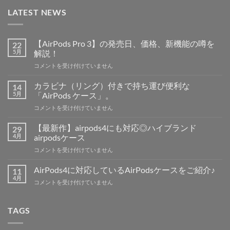
LATEST NEWS
【AirPods Pro 3】の発売日、価格、新機能の噂を
22
5月
解説！
【AirPods
コメントを受け付けていません
Pro
3】
カラビナ（リング）付きで持ち運び便利な
14
の
5月
「AirPods ケース」。
発
カ
コメントを受け付けていません
売
ラ
日、
ビ
価
【最新作】airpods4にも対応◎ハイブランド
29
ナ
格、
4月
airpodsケース
（リ
新
【最
コメントを受け付けていません
ン
機
新
グ）
能
作】
付
AirPods4に対応しているAirPodsケースをご紹介♪
11
の
airpods4
き
4月
噂
AirPods4
コメントを受け付けていません
に
で
を
に
も
持
解
対
対
ち
説！
応
TAGS
応
運
は
し
◎
び
て
ハ
便