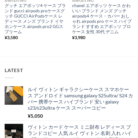
AIRPODS PRO
AIRPODS PRO
グッチ エアポッツ4 ケース ブラ
chanel エアポッツ ケース かわ
ンド gucci airpods proケースグ
いい ブランド メンズ グッチ
ッチ GUCCI AirPodsケース レ
airpods4 ケース・カバー おし
ディース メンズ ブランド イヤ
ゃれ airpods pro ケース ハイブ
ホンケース airpods pro2 GGス
ランド すすめ エアポッツ プロ
プリーム
ケース 女性 30代 デニム
¥
3,580
¥
3,980
LATEST
ルイ ヴィトン ギャラクシーケース スマホケー
ス アンドロイド samsung galaxy S25ultra/ S24 カ
バー 携帯ケース ハイブランド 安い galaxy
s23/s23ultra ケース スーパーコピー
¥
5,050
ヴィトン カード ケース ミニ財布 レディース ブ
ランドコピー 人気 ルイ ヴィトン 名刺 入れ ハイ