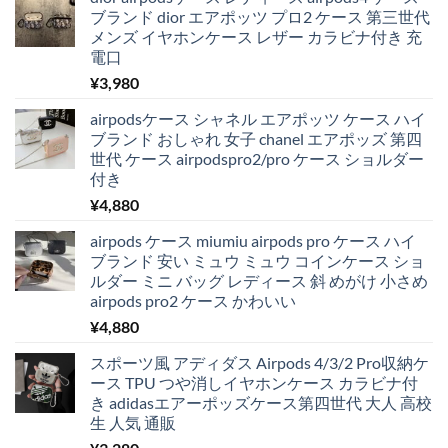
ブランド dior エアポッツ プロ2 ケース 第三世代
メンズ イヤホンケース レザー カラビナ付き 充
電口
¥
3,980
airpodsケース シャネル エアポッツ ケース ハイ
ブランド おしゃれ 女子 chanel エアポッズ 第四
世代 ケース airpodspro2/pro ケース ショルダー
付き
¥
4,880
airpods ケース miumiu airpods pro ケース ハイ
ブランド 安い ミュウ ミュウ コインケース ショ
ルダー ミニ バッグ レディース 斜 めがけ 小さめ
airpods pro2 ケース かわいい
¥
4,880
スポーツ風 アディダス Airpods 4/3/2 Pro収納ケ
ース TPU つや消しイヤホンケース カラビナ付
き adidasエアーポッズケース第四世代 大人 高校
生 人気 通販