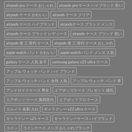
い
イ
利
airpods pro ケース おしゃれ
airpods pro ケース ハイブランド 安い
る
ブ
な
AirPods
ラ
airpods ケース かわいい
airpods ケース クリア
「AirPods
ケ
ン
ケ
ー
airpods ケース ハイブランド
airpodsケース ブランド メンズ
ド
ー
ス
airpods
ス」。
を
airpods ケース ブランド レディース
airpods ケース ブランド 安い
ケ
は
ご
ー
紹
airpods 第 三 世代 ケース
airpods 第 三 世代 ケース おしゃれ
ス
介
は
apple watch バンド かわいい
apple watch バンド メンズ 人気
♪
は
galaxy ケース 人気 女子
samsung galaxy s25 ultra ケース
アップル ウォッチ バンド ハイ ブランド
アップル ウォッチ バンド 女性 人気
アップル ウォッチ バンド 革
アンドロイドケース 男女
エアポッズケース プレゼント 彼氏
エアポッツ ケース 第四世代
エアポッツプロ ケース
エルメス 名刺 入れ
ギャラクシー s22 ultra ケース
ギャラクシー s25 ケース
ギャラクシーケース ハイブランド
コイン
コインケース メンズ おしゃれブラック