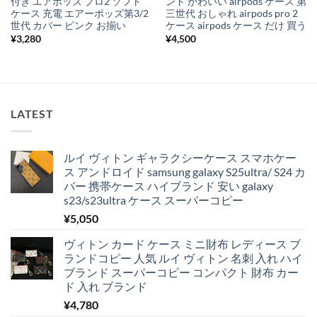
付き エアポッズ プロ2 ソフト
ンド かわいい airpods ケース 第
ケース 充電 エアーポッズ第3/2
三世代 おしゃれ airpods pro 2
世代 カバー ピンク お揃い
ケース airpods ケース だけ 買う
¥
3,280
¥
4,500
LATEST
ルイ ヴィトン ギャラクシーケース スマホケー
ス アンドロイド samsung galaxy S25ultra/ S24 カ
バー 携帯ケース ハイブランド 安い galaxy
s23/s23ultra ケース スーパーコピー
¥
5,050
ヴィトン カード ケース ミニ財布 レディース ブ
ランドコピー 人気 ルイ ヴィトン 名刺 入れ ハイ
ブランド スーパーコピー コンパクト 財布 カー
ド 入れ ブランド
¥
4,780