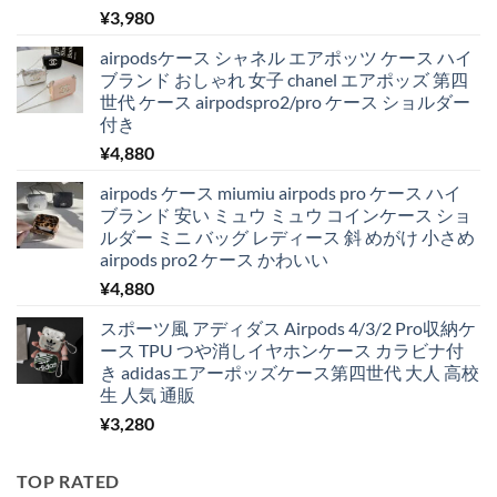
¥
3,980
airpodsケース シャネル エアポッツ ケース ハイ
ブランド おしゃれ 女子 chanel エアポッズ 第四
世代 ケース airpodspro2/pro ケース ショルダー
付き
¥
4,880
airpods ケース miumiu airpods pro ケース ハイ
ブランド 安い ミュウ ミュウ コインケース ショ
ルダー ミニ バッグ レディース 斜 めがけ 小さめ
airpods pro2 ケース かわいい
¥
4,880
スポーツ風 アディダス Airpods 4/3/2 Pro収納ケ
ース TPU つや消しイヤホンケース カラビナ付
き adidasエアーポッズケース第四世代 大人 高校
生 人気 通販
¥
3,280
TOP RATED