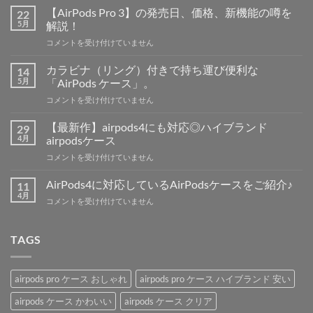
【AirPods Pro 3】の発売日、価格、新機能の噂を
22
5月
解説！
【AirPods
コメントを受け付けていません
Pro
3】
カラビナ（リング）付きで持ち運び便利な
14
の
5月
「AirPods ケース」。
発
カ
コメントを受け付けていません
売
ラ
日、
ビ
価
【最新作】airpods4にも対応◎ハイブランド
29
ナ
格、
4月
airpodsケース
（リ
新
【最
コメントを受け付けていません
ン
機
新
グ）
能
作】
付
AirPods4に対応しているAirPodsケースをご紹介♪
11
の
airpods4
き
4月
噂
AirPods4
コメントを受け付けていません
に
で
を
に
も
持
解
対
対
ち
説！
応
TAGS
応
運
は
し
◎
び
て
ハ
便
い
イ
利
airpods pro ケース おしゃれ
airpods pro ケース ハイブランド 安い
る
ブ
な
AirPods
ラ
airpods ケース かわいい
airpods ケース クリア
「AirPods
ケ
ン
ケ