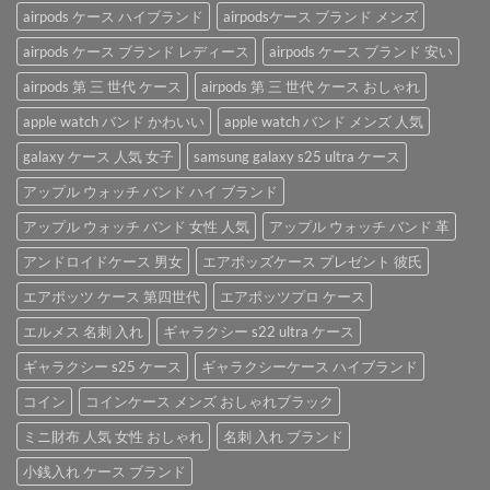
ー
airpods ケース ハイブランド
airpodsケース ブランド メンズ
ド
ー
ス
airpods
ス」。
を
airpods ケース ブランド レディース
airpods ケース ブランド 安い
ケ
は
ご
ー
紹
airpods 第 三 世代 ケース
airpods 第 三 世代 ケース おしゃれ
ス
介
は
apple watch バンド かわいい
apple watch バンド メンズ 人気
♪
は
galaxy ケース 人気 女子
samsung galaxy s25 ultra ケース
アップル ウォッチ バンド ハイ ブランド
アップル ウォッチ バンド 女性 人気
アップル ウォッチ バンド 革
アンドロイドケース 男女
エアポッズケース プレゼント 彼氏
エアポッツ ケース 第四世代
エアポッツプロ ケース
エルメス 名刺 入れ
ギャラクシー s22 ultra ケース
ギャラクシー s25 ケース
ギャラクシーケース ハイブランド
コイン
コインケース メンズ おしゃれブラック
ミニ財布 人気 女性 おしゃれ
名刺 入れ ブランド
小銭入れ ケース ブランド