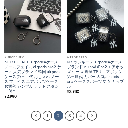
AIRPODS PRO
AIRPODS PRO
NORTH FACE airpods4ケース
NY ヤンキース airpods4ケース
ノースフェイス airpods pro2 ケ
ブランド AirpodsPro2 エアポッ
ース 人気ブランド 韓国 airpods
ズ ケース 野球 TPU エアポッツ
ケース 第三世代 おしゃれ ノー
第三世代 カバー 人気 airpods
ス フェイス エアポッツケース
pro ケーススポーツ 男女 カップ
お洒落 シンプル ソフト スタン
ル
ド付き
¥
2,980
¥
2,980
1
2
3
4