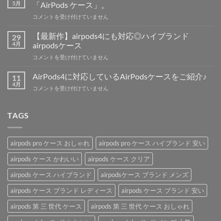
の
5月
「AirPods ケース」。
発
カ
コメントを受け付けていません
売
ラ
日、
ビ
価
【最新作】airpods4にも対応◎ハイブランド
29
ナ
格、
4月
airpodsケース
（リ
新
【最
コメントを受け付けていません
ン
機
新
グ）
能
作】
付
AirPods4に対応しているAirPodsケースをご紹介♪
11
の
airpods4
き
4月
噂
AirPods4
コメントを受け付けていません
に
で
を
に
も
持
解
対
対
ち
説！
応
TAGS
応
運
は
し
◎
び
て
ハ
便
い
イ
利
airpods pro ケース おしゃれ
airpods pro ケース ハイブランド 安い
る
ブ
な
AirPods
ラ
airpods ケース かわいい
airpods ケース クリア
「AirPods
ケ
ン
ケ
ー
airpods ケース ハイブランド
airpodsケース ブランド メンズ
ド
ー
ス
airpods
ス」。
を
airpods ケース ブランド レディース
airpods ケース ブランド 安い
ケ
は
ご
ー
紹
airpods 第 三 世代 ケース
airpods 第 三 世代 ケース おしゃれ
ス
介
は