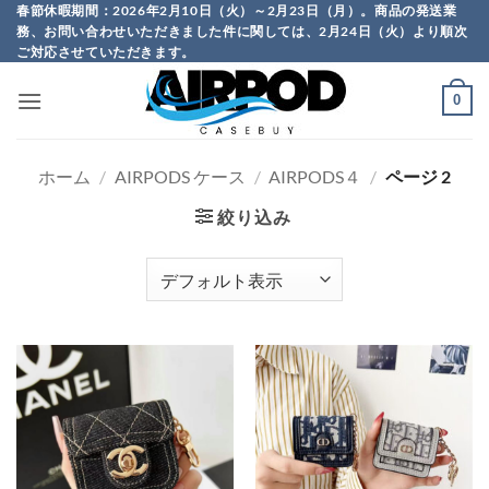
Skip
春節休暇期間：2026年2月10日（火）～2月23日（月）。商品の発送業
務、お問い合わせいただきました件に関しては、2月24日（火）より順次
to
ご対応させていただきます。
content
0
ホーム
/
AIRPODS ケース
/
AIRPODS４
/
ページ 2
絞り込み