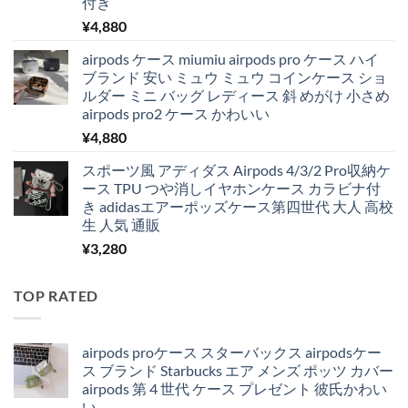
付き
¥
4,880
airpods ケース miumiu airpods pro ケース ハイ
ブランド 安い ミュウ ミュウ コインケース ショ
ルダー ミニ バッグ レディース 斜 めがけ 小さめ
airpods pro2 ケース かわいい
¥
4,880
スポーツ風 アディダス Airpods 4/3/2 Pro収納ケ
ース TPU つや消しイヤホンケース カラビナ付
き adidasエアーポッズケース第四世代 大人 高校
生 人気 通販
¥
3,280
TOP RATED
airpods proケース スターバックス airpodsケー
ス ブランド Starbucks エア メンズ ポッツ カバー
airpods 第 4 世代 ケース プレゼント 彼氏かわい
い