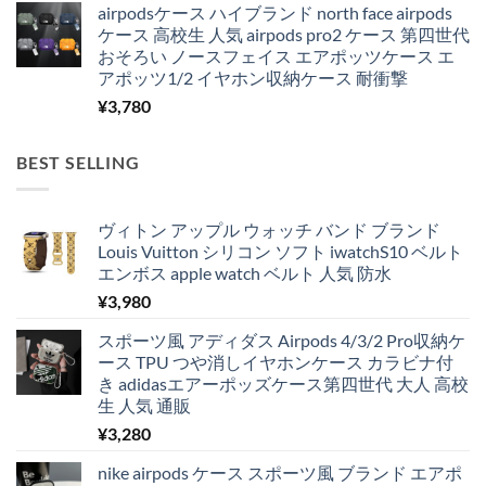
airpodsケース ハイブランド north face airpods
ケース 高校生 人気 airpods pro2 ケース 第四世代
おそろい ノースフェイス エアポッツケース エ
アポッツ1/2 イヤホン収納ケース 耐衝撃
¥
3,780
BEST SELLING
ヴィトン アップル ウォッチ バンド ブランド
Louis Vuitton シリコン ソフト iwatchS10 ベルト
エンボス apple watch ベルト 人気 防水
¥
3,980
スポーツ風 アディダス Airpods 4/3/2 Pro収納ケ
ース TPU つや消しイヤホンケース カラビナ付
き adidasエアーポッズケース第四世代 大人 高校
生 人気 通販
¥
3,280
nike airpods ケース スポーツ風 ブランド エアポ