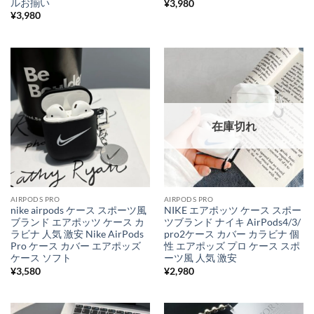
ルお揃い
¥
3,980
¥
3,980
在庫切れ
AIRPODS PRO
AIRPODS PRO
nike airpods ケース スポーツ風
NIKE エアポッツ ケース スポー
ブランド エアポッツ ケース カ
ツブランド ナイキ AirPods4/3/
ラビナ 人気 激安 Nike AirPods
pro2ケース カバー カラビナ 個
Pro ケース カバー エアポッズ
性 エアポッズ プロ ケース スポ
ケース ソフト
ーツ風 人気 激安
¥
3,580
¥
2,980