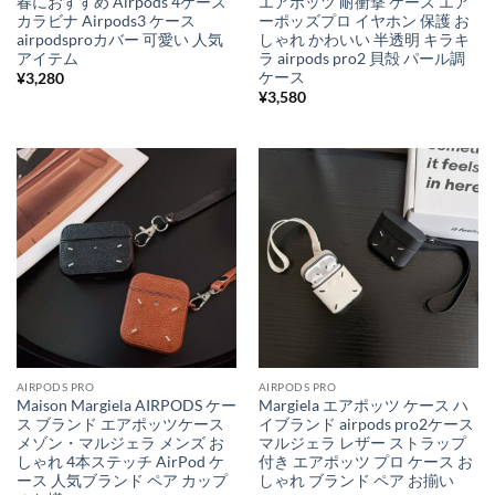
春におすすめ Airpods 4ケース
エアポッツ 耐衝撃 ケース エア
カラビナ Airpods3 ケース
ーポッズプロ イヤホン 保護 お
airpodsproカバー 可愛い 人気
しゃれ かわいい 半透明 キラキ
アイテム
ラ airpods pro2 貝殻 パール調
ケース
¥
3,280
¥
3,580
AIRPODS PRO
AIRPODS PRO
Maison Margiela AIRPODS ケー
Margiela エアポッツ ケース ハ
ス ブランド エアポッツケース
イブランド airpods pro2ケース
メゾン・マルジェラ メンズ お
マルジェラ レザー ストラップ
しゃれ 4本ステッチ AirPod ケ
付き エアポッツ プロ ケース お
ース 人気ブランド ペア カップ
しゃれ ブランド ペア お揃い