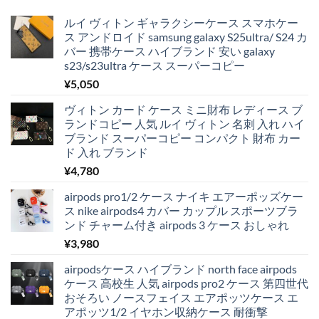
ルイ ヴィトン ギャラクシーケース スマホケー
ス アンドロイド samsung galaxy S25ultra/ S24 カ
バー 携帯ケース ハイブランド 安い galaxy
s23/s23ultra ケース スーパーコピー
¥
5,050
ヴィトン カード ケース ミニ財布 レディース ブ
ランドコピー 人気 ルイ ヴィトン 名刺 入れ ハイ
ブランド スーパーコピー コンパクト 財布 カー
ド 入れ ブランド
¥
4,780
airpods pro1/2 ケース ナイキ エアーポッズケー
ス nike airpods4 カバー カップル スポーツブラ
ンド チャーム付き airpods 3 ケース おしゃれ
¥
3,980
airpodsケース ハイブランド north face airpods
ケース 高校生 人気 airpods pro2 ケース 第四世代
おそろい ノースフェイス エアポッツケース エ
アポッツ1/2 イヤホン収納ケース 耐衝撃