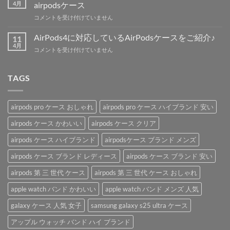
ナ
格、
4月
airpodsケース
（リ
新
【最
コメントを受け付けていません
ン
機
新
グ）
能
作】
付
AirPods4に対応しているAirPodsケースをご紹介♪
11
の
airpods4
き
4月
噂
AirPods4
コメントを受け付けていません
に
で
を
に
も
持
解
対
対
ち
説！
応
TAGS
応
運
は
し
◎
び
て
ハ
便
い
イ
利
airpods pro ケース おしゃれ
airpods pro ケース ハイブランド 安い
る
ブ
な
AirPods
ラ
airpods ケース かわいい
airpods ケース クリア
「AirPods
ケ
ン
ケ
ー
airpods ケース ハイブランド
airpodsケース ブランド メンズ
ド
ー
ス
airpods
ス」。
を
airpods ケース ブランド レディース
airpods ケース ブランド 安い
ケ
は
ご
ー
紹
airpods 第 三 世代 ケース
airpods 第 三 世代 ケース おしゃれ
ス
介
は
apple watch バンド かわいい
apple watch バンド メンズ 人気
♪
は
galaxy ケース 人気 女子
samsung galaxy s25 ultra ケース
アップル ウォッチ バンド ハイ ブランド