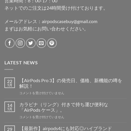
営業時間：8：00-17：00
ネットでのご注文は24時間受け付けております。
メールアドレス：
airpodscasebuy@gmail.com
まずはお気軽にお問い合わせください。
LATEST NEWS
【AirPods Pro 3】の発売日、価格、新機能の噂を
22
5月
解説！
【AirPods
コメントを受け付けていません
Pro
3】
カラビナ（リング）付きで持ち運び便利な
14
の
5月
「AirPods ケース」。
発
カ
コメントを受け付けていません
売
ラ
日、
ビ
価
【最新作】airpods4にも対応◎ハイブランド
29