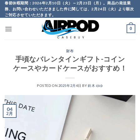
Skip
春節休暇期間：2026年2月10日（火）～2月23日（月）。商品の発送業
務、お問い合わせいただきました件に関しては、2月24日（火）より順次
to
ご対応させていただきます。
content
0
財布
手頃なバレンタインギフト-コイン
ケースやカードケースがおすすめ！
POSTED ON
2025年2月4日
BY
鈴木 ゆゆ
04
2月