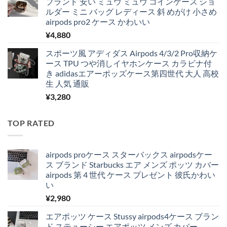
ブランド 安い ミュウ ミュウ コインケース ショ
ルダー ミニ バッグ レディース 斜 めがけ 小さめ
airpods pro2 ケース かわいい
¥
4,880
スポーツ風 アディダス Airpods 4/3/2 Pro収納ケ
ース TPU つや消しイヤホンケース カラビナ付
き adidasエアーポッズケース第四世代 大人 高校
生 人気 通販
¥
3,280
TOP RATED
airpods proケース スターバックス airpodsケー
ス ブランド Starbucks エア メンズ ポッツ カバー
airpods 第 4 世代 ケース プレゼント 彼氏かわい
い
¥
2,980
エアポッツ ケース Stussy airpods4ケース ブラン
ド ステューシー エアポッツ メンズ カバー