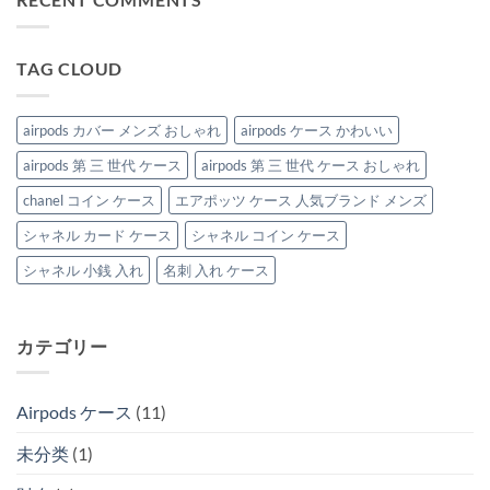
ラ
「AirPods
さ
ケ
ン
ケ
な
ー
ド
ー
い！
ス
airpods
ス」。
TAG CLOUD
ス
を
ケ
は
ト
ご
ー
ラ
紹
ス
ッ
介
airpods カバー メンズ おしゃれ
airpods ケース かわいい
は
プ
♪
が
airpods 第 三 世代 ケース
airpods 第 三 世代 ケース おしゃれ
は
付
chanel コイン ケース
エアポッツ ケース 人気ブランド メンズ
け
ら
シャネル カード ケース
シャネル コイン ケース
れ
る
シャネル 小銭 入れ
名刺 入れ ケース
AirPods
ケ
ー
ス
カテゴリー
8
選
は
Airpods ケース
(11)
未分类
(1)