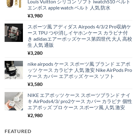
Louis Vuitton シリコン ソフト iwatchS10 ベルト
エンボス apple watch ベルト 人気 防水
¥
3,980
スポーツ風 アディダス Airpods 4/3/2 Pro収納ケ
ース TPU つや消しイヤホンケース カラビナ付
き adidasエアーポッズケース第四世代 大人 高校
生 人気 通販
¥
3,280
nike airpods ケース スポーツ風 ブランド エアポ
ッツ ケース カラビナ 人気 激安 Nike AirPods Pro
ケース カバー エアポッズ ケース ソフト
¥
3,580
NIKE エアポッツ ケース スポーツブランド ナイ
キ AirPods4/3/ pro2ケース カバー カラビナ 個性
エアポッズ プロ ケース スポーツ風 人気 激安
¥
2,980
FEATURED