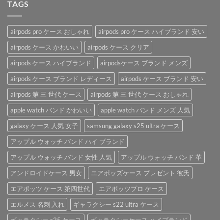
応
TAGS
応
運
は
し
◎
び
て
ハ
便
い
イ
利
airpods pro ケース おしゃれ
airpods pro ケース ハイブランド 安い
る
ブ
な
AirPods
ラ
airpods ケース かわいい
airpods ケース クリア
「AirPods
ケ
ン
ケ
ー
airpods ケース ハイブランド
airpodsケース ブランド メンズ
ド
ー
ス
airpods
ス」。
を
airpods ケース ブランド レディース
airpods ケース ブランド 安い
ケ
は
ご
ー
紹
airpods 第 三 世代 ケース
airpods 第 三 世代 ケース おしゃれ
ス
介
は
apple watch バンド かわいい
apple watch バンド メンズ 人気
♪
は
galaxy ケース 人気 女子
samsung galaxy s25 ultra ケース
アップル ウォッチ バンド ハイ ブランド
アップル ウォッチ バンド 女性 人気
アップル ウォッチ バンド 革
アンドロイドケース 男女
エアポッズケース プレゼント 彼氏
エアポッツ ケース 第四世代
エアポッツプロ ケース
エルメス 名刺 入れ
ギャラクシー s22 ultra ケース
ギャラクシー s25 ケース
ギャラクシーケース ハイブランド