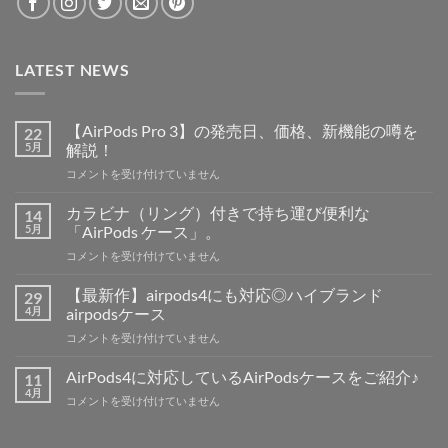
LATEST NEWS
【AirPods Pro 3】の発売日、価格、新機能の噂を
22
5月
解説！
【AirPods
コメントを受け付けていません
Pro
3】
カラビナ（リング）付きで持ち運び便利な
14
の
5月
「AirPods ケース」。
発
カ
コメントを受け付けていません
売
ラ
日、
ビ
価
【最新作】airpods4にも対応◎ハイブランド
29
ナ
格、
4月
airpodsケース
（リ
新
【最
コメントを受け付けていません
ン
機
新
グ）
能
作】
付
AirPods4に対応しているAirPodsケースをご紹介♪
11
の
airpods4
き
4月
噂
AirPods4
コメントを受け付けていません
に
で
を
に
も
持
解
対
対
ち
説！