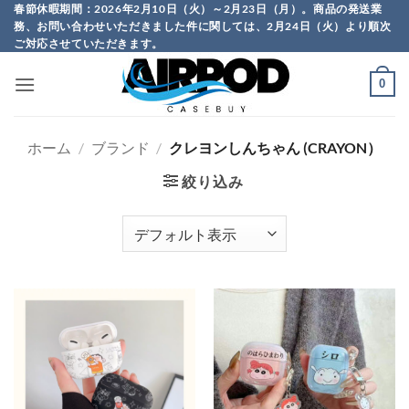
Skip
春節休暇期間：2026年2月10日（火）～2月23日（月）。商品の発送業
務、お問い合わせいただきました件に関しては、2月24日（火）より順次
to
ご対応させていただきます。
content
0
ホーム
/
ブランド
/
クレヨンしんちゃん (CRAYON）
絞り込み